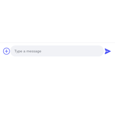
لماذا زيارة GETSUN في معرض كانتون؟
.
اكتشاف
أحدث ابتكارات العناية بالسيارات
فرص تعاون.
OEM و ODM
استكشاف
وتعلم عن التطبيقات العملية.
راقب
عرض المنتجات في الموقع
Photo
اتصل بفريقنا ذو الخبرة في الأعمال الدولية
Video Call
Audio Call
نرحب بكم بحرارة لزيارة معرض كانتون الثامن والثلاثون وننتظر ببساطة
بناء شراكات تجارية قوية معكم. دعونا نشكّل مستقبل رعاية السيارات