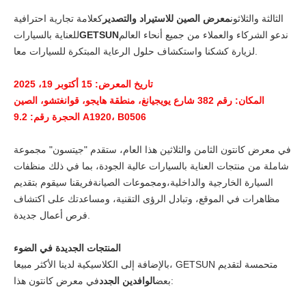
الثالثة والثلاثون
معرض الصين للاستيراد والتصدير
كعلامة تجارية احترافية
ندعو الشركاء والعملاء من جميع أنحاء العالم
GETSUN
للعناية بالسيارات
لزيارة كشكنا واستكشاف حلول الرعاية المبتكرة للسيارات معا.
تاريخ المعرض: 15 أكتوبر 19، 2025
المكان: رقم 382 شارع يويجيانغ، منطقة هايجو، قوانغتشو، الصين
الحجرة رقم: 9.2 A1920، B0506
في معرض كانتون الثامن والثلاثين هذا العام، ستقدم "جيتسون" مجموعة
شاملة من منتجات العناية بالسيارات عالية الجودة، بما في ذلك منظفات
السيارة الخارجية والداخلية،ومجموعات الصيانةفريقنا سيقوم بتقديم
مظاهرات في الموقع، وتبادل الرؤى التقنية، ومساعدتك على اكتشاف
فرص أعمال جديدة.
المنتجات الجديدة في الضوء
بالإضافة إلى الكلاسيكية لدينا الأكثر مبيعا، GETSUN متحمسة لتقديم
في معرض كانتون هذا:
بعض
الوافدين الجدد