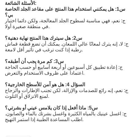
الأسئلة الشائعة:
س1: هل يمكنني استخدام هذا المنتج على مقاعد الجلد الخاصة
بي؟
ج: نعم، فهي مناسبة لسطوح الجلد المعالجة، ولكن دائما اختبار
في منطقة صغيرة أولا.
س2: هل سيترك هذا المنتج نهاية دهنية؟
ج: لا، إنه يترك لمعانًا عالي اللمعان. يمكنك أن تضع قطعة قماش
رطبة إذا كنت ترغب في تأثير أقل لامعة.
س3: كم مرة يجب أن أطبقه؟
ج: إعادة تطبيق كل أسبوعين أو أربعة أسابيع أو حسب الحاجة
اعتماداً على ظروف الاستخدام والتعرض.
السؤال 4: هل هو آمن للأسطح الخارجية؟
ج: نعم، إنه رائع للصدمات والإزالة، لكن تجنب الإطارات والزجاج
لمنع الانزلاق أو التلوث.
س5: ماذا أفعل إذا كان يلامس عيني أو بشرتي؟
ج: اغسل عينيك بالمياه الكثيرة واغسل بشرتك بالماء والصابون.
اطلب المساعدة الطبية إذا استمر التهيج.