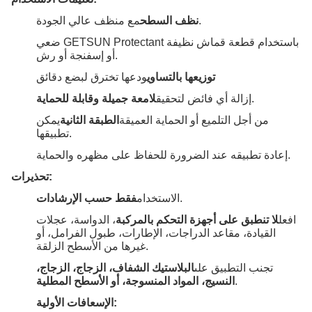
مع منظف عالي الجودة.
نظف السطح
ضعي GETSUN Protectant باستخدام قطعة قماش نظيفة
أو إسفنجة أو رش.
توزيعها بالتساوي
ودعها تخترق لبضع دقائق
.
إزالة أي فائض لتحقيق
لامعة جميلة وقابلة للحماية
من أجل التلميع أو الحماية العميقة
الطبقة الثانية
يمكن
تطبيقها.
إعادة تطبيقه عند الضرورة للحفاظ على مظهره والحماية.
تحذيرات:
.
الاستخدام
فقط حسب الإرشادات
افعل
لا تنطبق على أجهزة التحكم بالمركبة
، الدواسة، عجلات
القيادة، مقاعد الدراجات، الإطارات، طبول الفرامل، أو
غيرها من الأسطح الزلقة.
تجنب التطبيق على
البلاستيك الشفاف، الزجاج، الزجاج،
.
النسيج، المواد المنسوجة، أو الأسطح المطلية
الإسعافات الأولية: