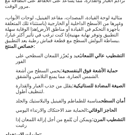
تراكم الغبار والقذارة، مما يساعد على الحفاظ على النظافة مع
مرور الوقت.
مثالية لوحة القيادة، المصدات، مقاعد الفينيل، لوحات الأبواب،
وغيرها من الأسطح الداخلية أو الخارجية (باستثناء تلك المتعلقة
بأجهزة التحكم في القيادة أو مناطق الأرض)هذا الوقاية سهلة
التطبيق وتوفر نهاية مهنيةإذا كنت ترغب في تأثير أكثر غبارا،
ببساطة البولش السطح مع قطعة قماش رطبة بعد التطبيق.
خصائص المنتج:
التشطيب عالي اللمعان
يُعيد و يُعزّز اللمعان السطحي على
الفور
حماية الأشعة فوق البنفسجية:
يحمي السطح من أشعة
الشمس الضارة، مما يمنع التلاشي والشقق.
الصيغة المضادة للستاتيكية:
يقلل من جذب الغبار والقذارة
لتنظيف أطول.
أمان السطح
مناسبة للطماطم والفينيل والبلاستيك والجلد
الحاجز الوقائي:
الحماية ضد الاحتكاك والارتداء اليومي
التشطيب المرن:
ويمكن أن يُلمع من أجل إزالة اللمعان إذا
رغبت
تعليمات الاستخدام: