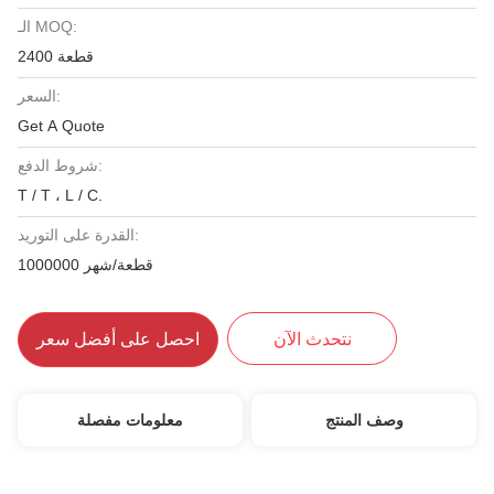
الـ MOQ:
2400 قطعة
السعر:
Get A Quote
شروط الدفع:
T / T ، L / C.
القدرة على التوريد:
1000000 قطعة/شهر
نتحدث الآن
احصل على أفضل سعر
وصف المنتج
معلومات مفصلة