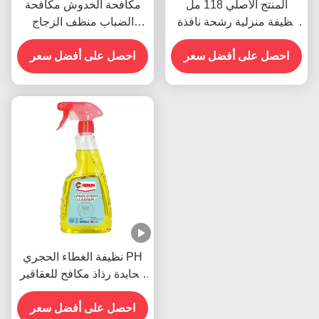
المنتج الأصلي 118 مل
مكافحة الخدوش مكافحة
نظيفة منزلية رشحة نافذة
الضباب منظف الزجاج
السيارة الزجاج مضاد
رشاشات البقع مزيل الغبار
الضباب
احصل على أفضل سعر
500 مل
احصل على أفضل سعر
نظيفة الغطاء الحجري PH
محايدة رذاذ مكافح للعقاقير
إزالة البقع في السائبة
احصل على أفضل سعر