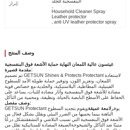
البنفسجية للجلد
إبراز:
, 
Household Cleaner Spray 
Leather protector
, 
anti UV leather protector spray
وصف المنتج
غيتسون عالية اللمعان النهاية حماية الأشعة فوق البنفسجية
مقدمة قصيرة:
تم تصميم GETSUN Shines & Protects Protectant لاستعادة
اللمعان، وتعزيز اللون، وتوفير حماية طويلة الأمد للسطوح
الفينيلية، المطاطية، البلاستيكية، والجلدية.مع خصائص قوية
مضادة للأشعة فوق البنفسجية وآثار مضادة للثبات، يساعد على
الحفاظ على الأسطح النابضة بالحياة، ونظيفة، ومحمية من التآكل.
وصف مفصل:
GETSUN Protectant يوفر
لامعة عميقة
ويقوم بتجديد السطوح
الباهتة بينما يحميها من الضرر البيئي ويقلل بشكل فعال من
الأشعة فوق البنفسجية التي تسبب التلاشي و التشققتشكل درعًا
متينًا ضد التآكل والشيخوخةالصيغة المضادة للستاتيكية تقلل من