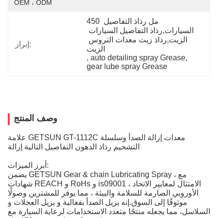
OEM ، ODM
450 مل رذاذ التفاصيل 
السيارات,رذاذ التفاصيل السيارات 
الزيت,رذاذ زيت معدات التروس 
إبراز:
الزيت
, 
auto detailing spray Grease
, 
gear lube spray Grease
وصف المنتج
علامة GETSUN GT-1112C معدات إزالة الصدأ وسلسلة
التشحيم رذاذ الدهون التفاصيل التالية إزالة
أبرز الميزات:
يضمن GETSUN Gear & chain Lubricating Spray ، مع
شهادات REACH و RoHs و is09001 ، الامتثال لمعايير الاتحاد
الأوروبي الصارمة للسلامة والبيئة ، مما يوفر للمشترين وصولًا
موثوقًا إلى السوق.إنه يزيل الصدأ بفعالية و يزيل العجلات و
السلاسل، مما يجعله منتجًا متعدد الاستخدامات لرعاية السيارة مع