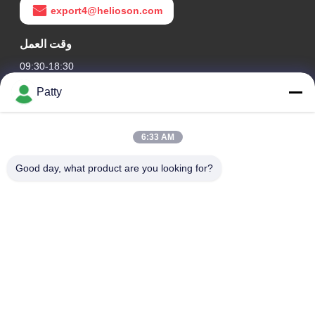
export4@helioson.com
وقت العمل
09:30-18:30
Patty
عنواننا
عنوان الشركة
6:33 AM
الغرفة 1801-1803 ، المبنى A3 ، جرينلاند المركزي بلازا ، منطقة
هوانغبو ، قوانغتشو ، الصين
Good day, what product are you looking for?
عنوان المصنع
طريق لونغدونغ رقم 8، الحديقة الصناعية للتكنولوجيا العالية، منطقة
التنمية الاقتصادية في كونغوا، قوانغدونغ، الصين
الهاتف
0086-20-87809255