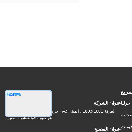
سريع
عنواننا
حولنا
عنوان الشركة
الغرفة 1801-1803 ، المبنى A3 ، جرينلاند المركزي بلازا ، منطقة
نتجات
هوانغبو ، قوانغتشو ، الصين
دونات
عنوان المصنع