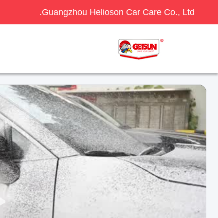
Guangzhou Helioson Car Care Co., Ltd.