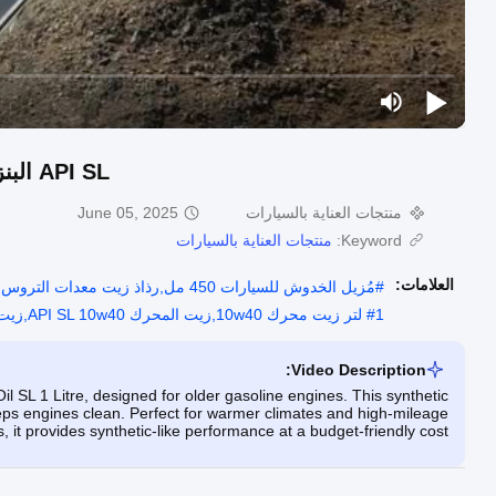
API SL البنزين الاصطناعي الكامل 10w40 زيت المحرك SL 1 لتر
منتجات العناية بالسيارات
June 05, 2025
Keyword:
منتجات العناية بالسيارات
العلامات:
#
مُزيل الخدوش للسيارات 450 مل,رذاذ زيت معدات التروس الزيت,مناشف ميكروفايبر 40 × 40
1 لتر زيت محرك 10w40,زيت المحرك API SL 10w40,زيت صناعي كامل API SL 10w40
#
Video Description:
l SL 1 Litre, designed for older gasoline engines. This synthetic
eeps engines clean. Perfect for warmer climates and high-mileage
s, it provides synthetic-like performance at a budget-friendly cost.