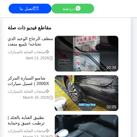
دردشة
اتصل بنا
مقاطع فيديو ذات صلة
منظف ​​الزجاج الوحيد الذي
تحتاجه! تلميع متعدد
الأسطح للسيارة والمنزل
منتجات العناية بالسيارات
April 13, 2026
00:38
شامبو السيارة المركز
2000X | غسيل سيارات
غني بالرغوة وعملية تنظيف
منتجات العناية بالسيارات
خالية من الخدوش
March 18, 2026
02:05
تطبيق العناية بالجلد |
ترطيب عميق وحماية
طويلة الأمد للأسطح
منتجات العناية بالسيارات
الجلدية