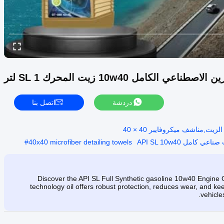
دردشة
اتصل بنا
#
40x40 microfiber detailing towels
Discover the API SL Full Synthetic gasoline 10w40 Engine Oi
technology oil offers robust protection, reduces wear, and k
vehicle